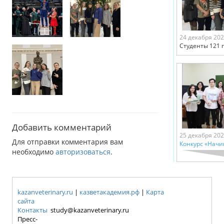
24 декабря 20
Студенты 121 
Добавить комментарий
25 декабря 20
Для отправки комментария вам
Конкурс «Нач
необходимо
авторизоваться
.
kazanveterinary.ru
|
казветакадемия.рф
|
Карта
сайта
Контакты
study@kazanveterinary.ru
Пресс-