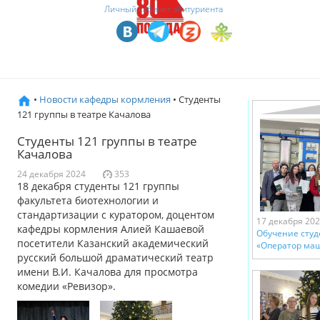
Личный кабинет абитуриента
•
Новости кафедры кормления
• Студенты
121 группы в театре Качалова
Студенты 121 группы в театре
Качалова
24 декабря 2024
353
18 декабря студенты 121 группы
факультета биотехнологии и
стандартизации с куратором, доцентом
17 декабря 20
кафедры кормления Алией Кашаевой
Обучение студ
посетители Казанский академический
«Оператор ма
русский большой драматический театр
имени В.И. Качалова для просмотра
комедии «Ревизор».