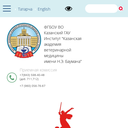
Татарча
English
ФГБОУ ВО
Казанский ГАУ
Институт "Казанская
академия
ветеринарной
медицины
имени Н.Э. Баумана"
Приемная комиссия
+7(843) 598-40-48
(доб. 711,712)
+7 (960) 056-76-67