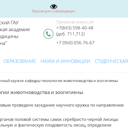
Версия для слабовидящих
ский ГАУ
Приемная комиссия
+7(843) 598-40-48
ская академия
(доб. 711,712)
едицины
на"
+7 (960) 056-76-67
ОБРАЗОВАНИЕ
НАУКА И ИННОВАЦИИ
СТУДЕНЧЕСКАЯ
учный кружок кафедры технологии животноводства и зоогигиены
гии животноводства и зоогигиены
овым проведено заседание научного кружка по направлению
рганов половой системы самок серебристо-черной лисицы
альную и фактическую плодовитость лисиц, определили