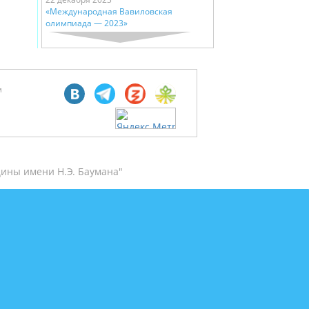
«Международная Вавиловская
олимпиада — 2023»
м
ины имени Н.Э. Баумана"