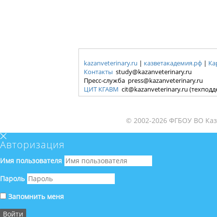
kazanveterinary.ru
|
казветакадемия.рф
|
Ка
Контакты
study@kazanveterinary.ru
Пресс-служба press@kazanveterinary.ru
ЦИТ КГАВМ
cit@kazanveterinary.ru (техпод
© 2002-2026 ФГБОУ ВО Каз
Авторизация
Имя пользователя
Пароль
Запомнить меня