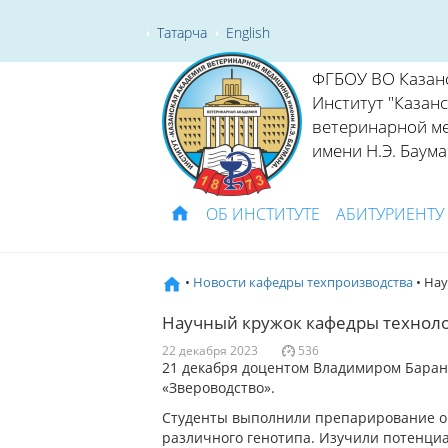
Татарча
English
ФГБОУ ВО Казан
Институт "Казан
ветеринарной м
имени Н.Э. Баума
ОБ ИНСТИТУТЕ
АБИТУРИЕНТУ
•
Новости кафедры техпроизводства
• На
Научный кружок кафедры техноло
22 декабря 2023
536
21 декабря доцентом Владимиром Баран
«Звероводство».
Студенты выполнили препарирование о
различного генотипа. Изучили потенци