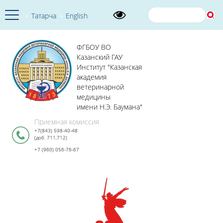
Татарча
English
ФГБОУ ВО
Казанский ГАУ
Институт "Казанская
академия
ветеринарной
медицины
имени Н.Э. Баумана"
Приемная комиссия
+7(843) 598-40-48
(доб. 711,712)
+7 (960) 056-76-67