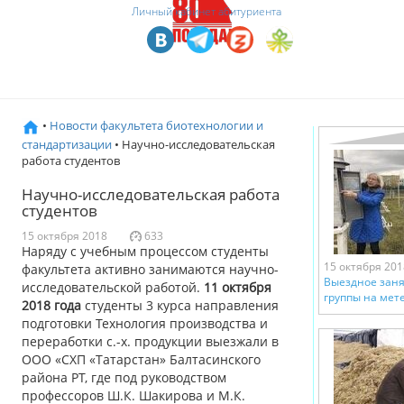
Личный кабинет абитуриента
•
Новости факультета биотехнологии и
стандартизации
• Научно-исследовательская
работа студентов
Научно-исследовательская работа
студентов
15 октября 2018
633
Наряду с учебным процессом студенты
15 октября 201
факультета активно занимаются научно-
Выездное заня
исследовательской работой.
11 октября
группы на мет
2018 года
студенты 3 курса направления
подготовки Технология производства и
переработки с.-х. продукции выезжали в
ООО «СХП «Татарстан» Балтасинского
района РТ, где под руководством
профессоров Ш.К. Шакирова и М.К.