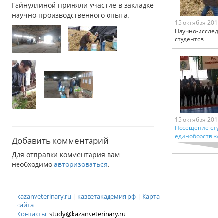
Гайнуллиной приняли участие в закладке
научно-производственного опыта.
15 октября 201
Научно-исслед
студентов
15 октября 201
Посещение ст
единоборств «
Добавить комментарий
Для отправки комментария вам
необходимо
авторизоваться
.
kazanveterinary.ru
|
казветакадемия.рф
|
Карта
сайта
Контакты
study@kazanveterinary.ru