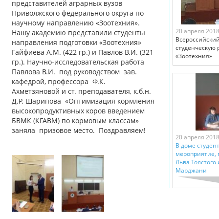
представителей аграрных вузов
Приволжского федерального округа по
научному направлению «Зоотехния».
20 апреля 201
Нашу академию представили студенты
Всероссийский
направления подготовки «Зоотехния»
студенческую 
Гайфиева А.М. (422 гр.) и Павлов В.И. (321
«Зоотехния»
гр.). Научно-исследовательская работа
Павлова В.И. под руководством зав.
кафедрой, профессора Ф.К.
Ахметзяновой и ст. преподавателя, к.б.н.
Д.Р. Шарипова «Оптимизация кормления
высокопродуктивных коров введением
БВМК (КГАВМ) по кормовым классам»
заняла призовое место. Поздравляем!
20 апреля 201
В доме студент
мероприятие,
Льва Толстого
Марджани