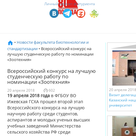
Личный кабинет абитуриента
•
Новости факультета биотехнологии и
стандартизации
• Всероссийский конкурс на
лучшую студенческую работу по номинации
«Зоотехния»
Всероссийский конкурс на лучшую
студенческую работу по
номинации «Зоотехния»
20 апреля 201
20 апреля 2018
602
Визит делегац
19 апреля 2018 года
в ФГБОУ ВО
Казахский на
Ижевская ГСХА прошел второй этап
университет
Всероссийского конкурса на лучшую
научную работу среди студентов,
аспирантов и молодых ученых высших
учебных заведений Министерства
сельского хозяйства РФ среди