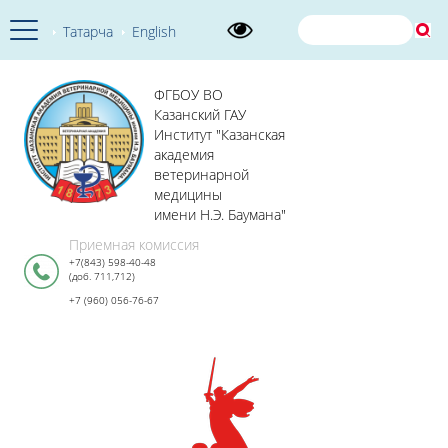
Татарча
English
ФГБОУ ВО
Казанский ГАУ
Институт "Казанская
академия
ветеринарной
медицины
имени Н.Э. Баумана"
Приемная комиссия
+7(843) 598-40-48
(доб. 711,712)
+7 (960) 056-76-67