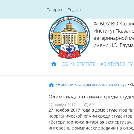
Татарча
English
ФГБОУ ВО Казан
Институт "Казан
ветеринарной м
имени Н.Э. Баума
ОБ ИНСТИТУТЕ
АБИТУРИЕНТУ
•
Новости кафедры естественных наук
• О
Олимпиада по химии среди студе
27 ноября 2017
829
27 ноября 2017 года в доме студентов 
неорганической химии среди студентов 
«Ветеринарно-санитарная экспертиза».
интересные химические задачи на опре