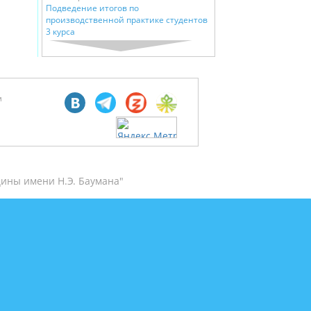
Подведение итогов по
производственной практике студентов
3 курса
м
ины имени Н.Э. Баумана"