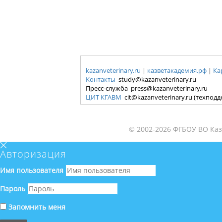
kazanveterinary.ru
|
казветакадемия.рф
|
Ка
Контакты
study@kazanveterinary.ru
Пресс-служба press@kazanveterinary.ru
ЦИТ КГАВМ
cit@kazanveterinary.ru (техпод
© 2002-2026 ФГБОУ ВО Каз
Авторизация
Имя пользователя
Пароль
Запомнить меня