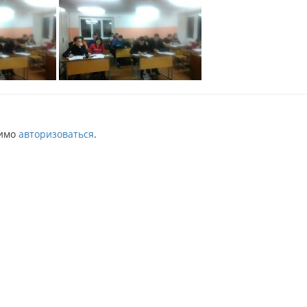
димо
авторизоваться
.