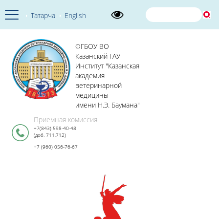
Татарча
English
ФГБОУ ВО
Казанский ГАУ
Институт "Казанская
академия
ветеринарной
медицины
имени Н.Э. Баумана"
Приемная комиссия
+7(843) 598-40-48
(доб. 711,712)
+7 (960) 056-76-67