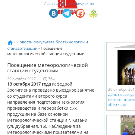
Личный кабинет абитуриента
•
Новости факультета биотехнологии и
стандартизации
• Посещение
метеорологической станции студентами
Посещение метеорологической
станции студентами
20 октября 2017
764
13 октября 2017 года
кафедрой
20 октября 201
Зоогигиена проведено выездное занятие
День первокур
со студентами второго курса
воспитанников
направления подготовки Технология
«Шатлык»
производства и переработки с.-х.
продукции на базе основной
метеорологической станции г. Казани
(ул. Дубравная, 16). Наблюдения за
метеорологическими показателями на