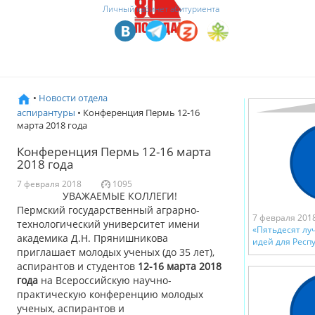
Личный кабинет абитуриента
•
Новости отдела
аспирантуры
• Конференция Пермь 12-16
марта 2018 года
Конференция Пермь 12-16 марта
2018 года
7 февраля 2018
1095
УВАЖАЕМЫЕ КОЛЛЕГИ!
Пермский государственный аграрно-
7 февраля 201
технологический университет имени
«Пятьдесят л
академика Д.Н. Прянишникова
идей для Респ
приглашает молодых ученых (до 35 лет),
аспирантов и студентов
12-16 марта 2018
года
на Всероссийскую научно-
практическую конференцию молодых
ученых, аспирантов и