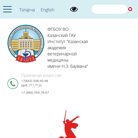
Татарча
English
ФГБОУ ВО
Казанский ГАУ
Институт "Казанская
академия
ветеринарной
медицины
имени Н.Э. Баумана"
Приемная комиссия
+7(843) 598-40-48
(доб. 711,712)
+7 (960) 056-76-67