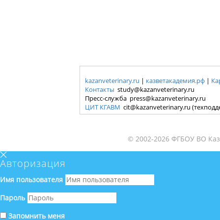
kazanveterinary.ru
|
казветакадемия.рф
|
Ка
Контакты
study@kazanveterinary.ru
Пресс-служба press@kazanveterinary.ru
ЦИТ КГАВМ
cit@kazanveterinary.ru (техпод
© 2002-2026 ФГБОУ ВО Каз
Авторизация
Имя пользователя
Пароль
Запомнить меня