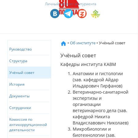
Личный кабинет абитуриента
•
Об институте
• Учёный совет
Руководство
Учёный совет
Структура
Кафедры института КАВМ
Учёный совет
Анатомии и гистологии
(зав. кафедрой Айдар
История
Ильдарович Гирфанов)
Ветеринарно-санитарной
Документы
экспертизы и
организации
Сотрудники
ветеринарного дела (зав.
кафедрой Никита
Комиссия по
Владиславович Николаев)
антикоррупционной
Микробиологии и
деятельности
биотехнологии (зав.