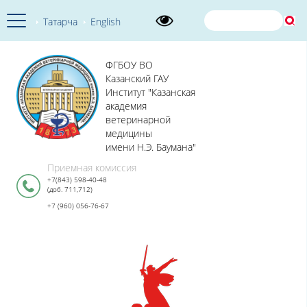
Татарча
English
ФГБОУ ВО
Казанский ГАУ
Институт "Казанская
академия
ветеринарной
медицины
имени Н.Э. Баумана"
Приемная комиссия
+7(843) 598-40-48
(доб. 711,712)
+7 (960) 056-76-67