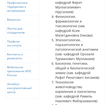
кафедрой Фарит
Профилактика
терроризма и
Муллагалиевич
экстремизма
Нургалиев)
Физиологии,
Вакансии
фармакологии и
токсикологии (зав.
Льготы для
кафедрой Асия
сотрудников
Мазетдиновна Ежкова)
Эпизоотологии,
Профком
паразитологии и
института
патологической анатомии
(зав. кафедрой Орозали
Контакты и
реквизиты
Турманович Муллакаев)
Биологии, генетики,
Мобильное
общей и биологической
приложение МЧС
химии (зав. кафедрой
России
Рифат Ринатович Хисамов)
Технология
Лечебно-
животноводства,
консультативный
кормления и зоогигиены
центр
(зав. кафедрой Рамиль
Наилевич Файзрахманов)