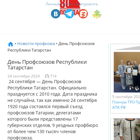
Личный кабинет абитуриента
•
Новости профкома
• День Профсоюзов
Республики Татарстан
День Профсоюзов Республики
Татарстан
24 сентября 2024
714
24 сентября — День Профсоюзов
Республики Татарстан. Официально
празднуется с 2010 года. Дата праздника
5 сентября 20
не случайна, так как именно 24 сентября
Пленум ТРО П
1920 года состоялся первый съезд
АПК РФ
профсоюзов Татарии, делегатами
которого были представлены 17
губернских отделов, 9 уездных профбюро
от более чем 130 тысяч членов
профсоюза.