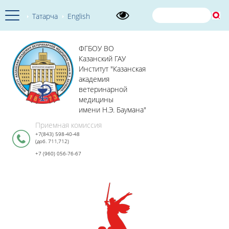
Татарча
English
ФГБОУ ВО
Казанский ГАУ
Институт "Казанская
академия
ветеринарной
медицины
имени Н.Э. Баумана"
Приемная комиссия
+7(843) 598-40-48
(доб. 711,712)
+7 (960) 056-76-67