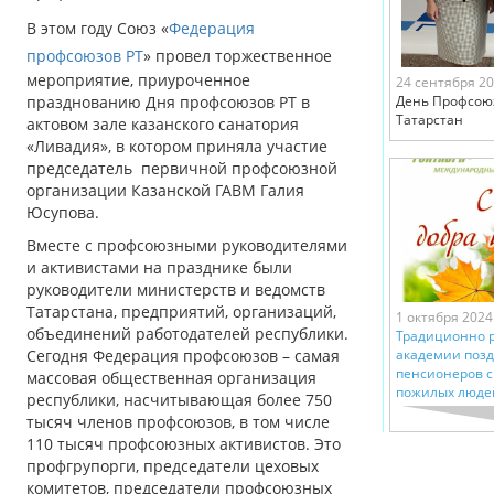
В этом году Союз «
Федерация
профсоюзов РТ
» провел торжественное
мероприятие, приуроченное
24 сентября 2
празднованию Дня профсоюзов РТ в
День Профсою
Татарстан
актовом зале казанского санатория
«Ливадия», в котором приняла участие
председатель первичной профсоюзной
организации Казанской ГАВМ Галия
Юсупова.
Вместе с профсоюзными руководителями
и активистами на празднике были
руководители министерств и ведомств
Татарстана, предприятий, организаций,
1 октября 2024
объединений работодателей республики.
Традиционно р
Сегодня Федерация профсоюзов – самая
академии поз
пенсионеров 
массовая общественная организация
пожилых люде
республики, насчитывающая более 750
тысяч членов профсоюзов, в том числе
110 тысяч профсоюзных активистов. Это
профгрупорги, председатели цеховых
комитетов, председатели профсоюзных