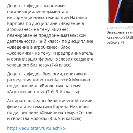
Доцент кафедры экономики,
организации, менеджмента и
информационных технологий Наталья
Карпова по дисциплине «Введение в
2 декабря 2024
агробизнес» на тему: «Бизнес-
Выездные зан
планирование предпринимательской
Казанской ГАВ
деятельности» (8-й класс), по дисциплине
района РТ
«Введение в агробизнес» блок
«Экономика» на тему: «Предприниматель
и организация фирмы. Условия создания
успешного бизнеса» (7-й класс).
Доцент кафедры биологии, генетики и
разведения животных Алексей Муньков
по дисциплине «Биология» на тему:
«Агроэкосистемы» (7-й, 9-й классы).
Аспирант кафедры биологической химии,
физики и математики Карина Никонова
по дисциплине «Химия» на тему: «Состав
и свойства молока» (8-й, 9-й классы).
https://edu.tatar.ru/tulachi/b-