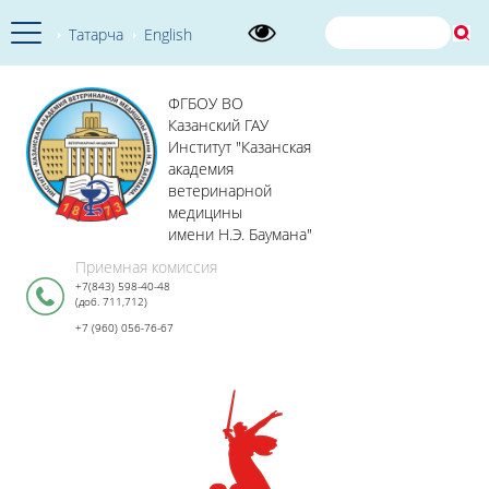
Татарча
English
ФГБОУ ВО
Казанский ГАУ
Институт "Казанская
академия
ветеринарной
медицины
имени Н.Э. Баумана"
Приемная комиссия
+7(843) 598-40-48
(доб. 711,712)
+7 (960) 056-76-67