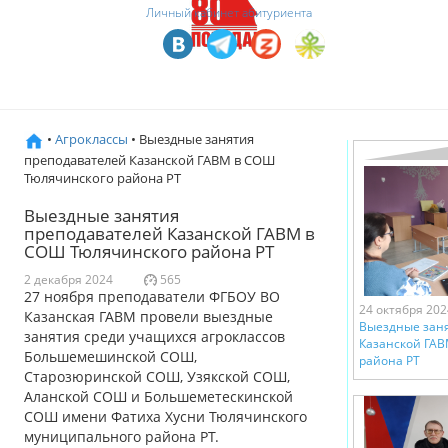
Личный кабинет абитуриента
•
Агроклассы
• Выездные занятия
преподавателей Казанской ГАВМ в СОШ
Тюлячинского района РТ
Выездные занятия
преподавателей Казанской ГАВМ в
СОШ Тюлячинского района РТ
2 декабря 2024
565
27 ноября преподаватели ФГБОУ ВО
24 октября 202
Казанская ГАВМ провели выездные
Выездные зан
занятия среди учащихся агроклассов
Казанской ГАВ
Большемешинской СОШ,
района РТ
Старозюринской СОШ, Узякской СОШ,
Аланской СОШ и Большеметескинской
СОШ имени Фатиха Хусни Тюлячинского
муниципального района РТ.