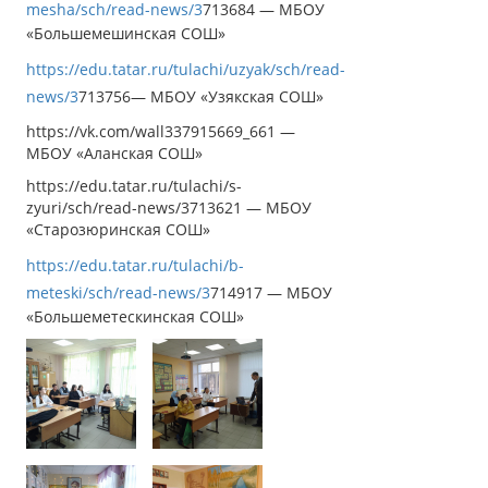
mesha/sch/read-news/3
713684 — МБОУ
«Большемешинская СОШ»
https://edu.tatar.ru/tulachi/uzyak/sch/read-
news/3
713756— МБОУ «Узякская СОШ»
https://
vk
.
com
/
wall
337915669_661
—
МБОУ «Аланская СОШ»
https://
edu.tatar.ru/tulachi/s-
zyuri/sch/read-news/3713621 — МБОУ
«Старозюринская СОШ»
https://edu.tatar.ru/tulachi/b-
meteski/sch/read-news/3
714917
— МБОУ
«Большеметескинская СОШ»