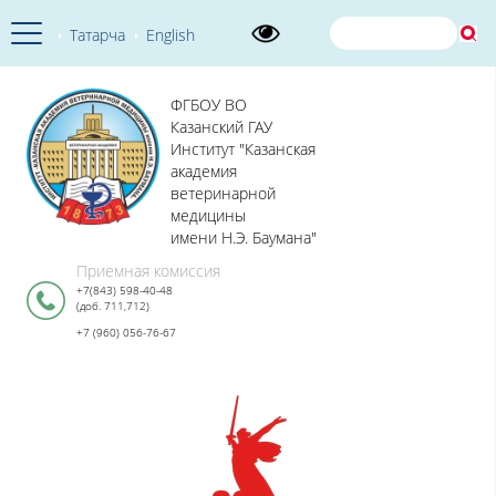
Татарча
English
ФГБОУ ВО
Казанский ГАУ
Институт "Казанская
академия
ветеринарной
медицины
имени Н.Э. Баумана"
Приемная комиссия
+7(843) 598-40-48
(доб. 711,712)
+7 (960) 056-76-67