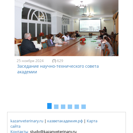
25 ноября 2024
629
Заседание научно-технического совета
академии
kazanveterinary.ru
|
казветакадемия.рф
|
Карта
сайта
Контакты
study@kazanveterinary.ru