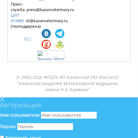
Пресс-
служба press@kazanveterinary.ru
ЦИТ
КГАВМ
cit@kazanveterinary.ru
(техподдержка)
RSS
© 2002-2026 ФГБОУ ВО Казанский ГАУ Институт
"Казанская академия ветеринарной медицины
имени Н.Э. Баумана"
Авторизация
Имя пользователя
Пароль
Запомнить меня