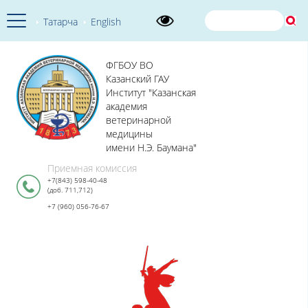
Татарча
English
ФГБОУ ВО
Казанский ГАУ
Институт "Казанская
академия
ветеринарной
медицины
имени Н.Э. Баумана"
Приемная комиссия
+7(843) 598-40-48
(доб. 711,712)
+7 (960) 056-76-67