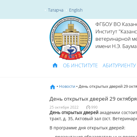
Татарча
English
ФГБОУ ВО Казан
Институт "Казан
ветеринарной м
имени Н.Э. Баума
ОБ ИНСТИТУТЕ
АБИТУРИЕНТУ
•
Новости
• День открытых дверей 29 октя
День открытых дверей 29 октября
25 октября 2022
990
День открытых дверей
академии состоитс
тракт, д. 35, Актовый зал (ост. Ветерина
В программе дня открытых дверей:
— презентация образовательных програ