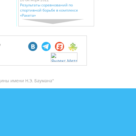
Результаты соревнований по
спортивной борьбе в комплексе
«Ракета»
м
ины имени Н.Э. Баумана"