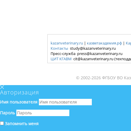
kazanveterinary.ru
|
казветакадемия.рф
|
Ка
Контакты
study@kazanveterinary.ru
Пресс-служба press@kazanveterinary.ru
ЦИТ КГАВМ
cit@kazanveterinary.ru (техпод
© 2002-2026 ФГБОУ ВО Каз
Авторизация
Имя пользователя
Пароль
Запомнить меня