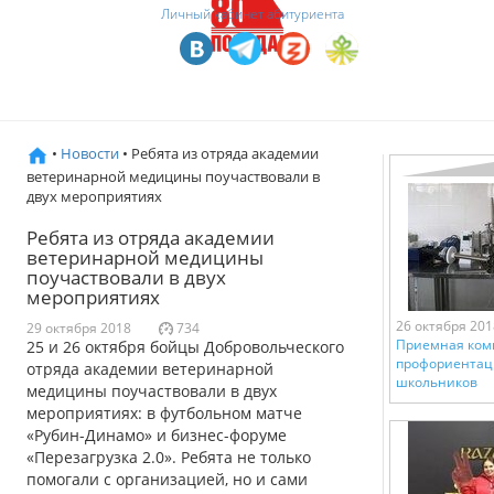
Личный кабинет абитуриента
•
Новости
• Ребята из отряда академии
ветеринарной медицины поучаствовали в
двух мероприятиях
Ребята из отряда академии
ветеринарной медицины
поучаствовали в двух
мероприятиях
26 октября 201
29 октября 2018
734
Приемная ком
25 и 26 октября бойцы Добровольческого
профориентац
отряда академии ветеринарной
школьников
медицины поучаствовали в двух
мероприятиях: в футбольном матче
«Рубин-Динамо» и бизнес-форуме
«Перезагрузка 2.0». Ребята не только
помогали с организацией, но и сами