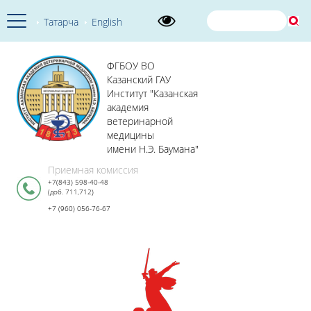
Татарча
English
ФГБОУ ВО
Казанский ГАУ
Институт "Казанская
академия
ветеринарной
медицины
имени Н.Э. Баумана"
Приемная комиссия
+7(843) 598-40-48
(доб. 711,712)
+7 (960) 056-76-67