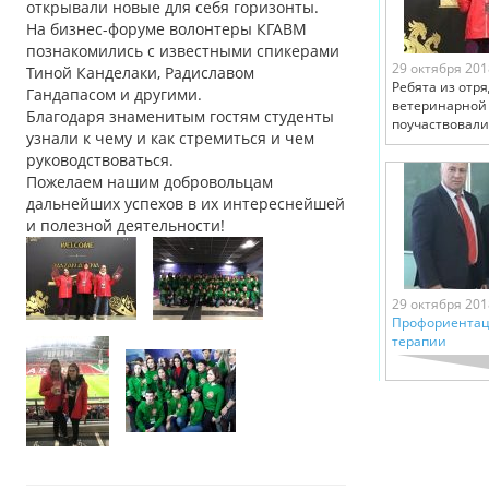
открывали новые для себя горизонты.
На бизнес-форуме волонтеры КГАВМ
познакомились с известными спикерами
29 октября 201
Тиной Канделаки, Радиславом
Ребята из отр
Гандапасом и другими.
ветеринарной
Благодаря знаменитым гостям студенты
поучаствовали
узнали к чему и как стремиться и чем
руководствоваться.
Пожелаем нашим добровольцам
дальнейших успехов в их интереснейшей
и полезной деятельности!
29 октября 201
Профориентац
терапии