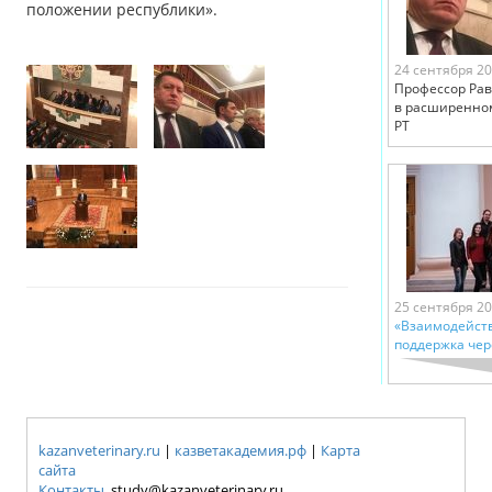
положении республики».
24 сентября 2
Профессор Рави
в расширенном
РТ
25 сентября 2
«Взаимодейств
поддержка чер
kazanveterinary.ru
|
казветакадемия.рф
|
Карта
сайта
Контакты
study@kazanveterinary.ru