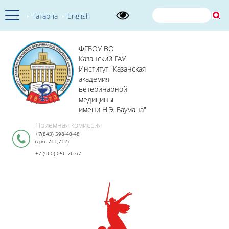
Татарча
English
ФГБОУ ВО
Казанский ГАУ
Институт "Казанская
академия
ветеринарной
медицины
имени Н.Э. Баумана"
Приемная комиссия
+7(843) 598-40-48
(доб. 711,712)
+7 (960) 056-76-67