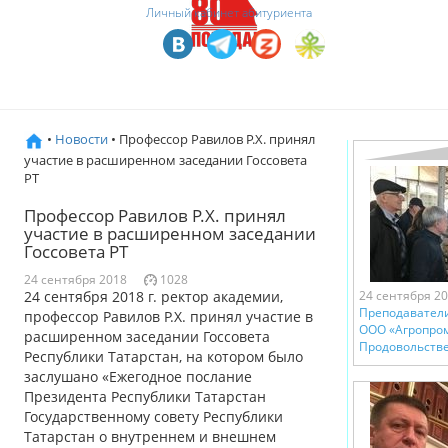
Личный кабинет абитуриента
•
Новости
• Профессор Равилов Р.Х. принял
участие в расширенном заседании Госсовета
РТ
Профессор Равилов Р.Х. принял
участие в расширенном заседании
Госсовета РТ
24 сентября 2018
1028
24 сентября 2018 г. ректор академии,
24 сентября 2
Преподавател
профессор Равилов Р.Х. принял участие в
ООО «Агропро
расширенном заседании Госсовета
Продовольств
Республики Татарстан, на котором было
заслушано «Ежегодное послание
Президента Республики Татарстан
Государственному совету Республики
Татарстан о внутреннем и внешнем