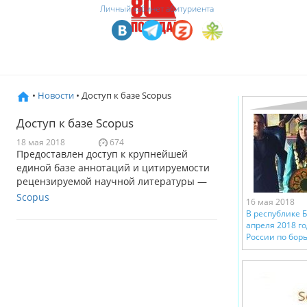
Личный кабинет абитуриента
•
Новости
• Доступ к базе Scopus
Доступ к базе Scopus
18 мая 2018
674
Предоставлен доступ к крупнейшей
единой базе аннотаций и цитируемости
рецензируемой научной литературы —
Scopus
16 мая 2018
В республике Б
апреля 2018 г
России по борь