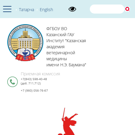
Татарча
English
ФГБОУ ВО
Казанский ГАУ
Институт "Казанская
академия
ветеринарной
медицины
имени Н.Э. Баумана"
Приемная комиссия
+7(843) 598-40-48
(доб. 711,712)
+7 (960) 056-76-67