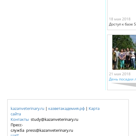
18 мая 2018
Доступ к базе 
21 мая 2018
День посадки 
kazanveterinary.ru
|
казветакадемия.рф
|
Карта
сайта
Контакты
study@kazanveterinary.ru
Пресс-
служба press@kazanveterinary.ru
ЦИТ