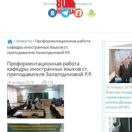
Личный кабинет абитуриента
•
Новости
• Профориентационная работа
кафедры иностранных языков ст.
преподавателя Залалтдиновой Р.Р.
Профориентационная работа
кафедры иностранных языков ст.
преподавателя Залалтдиновой Р.Р.
26 января 2018
758
26 января 201
Участие сотру
соревновании 
рамках Декады
жизни-2018!»