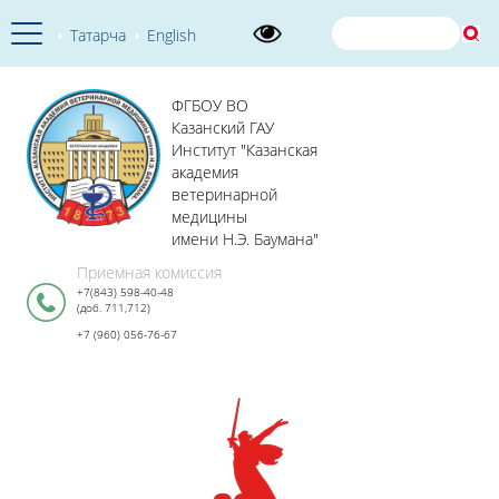
Татарча
English
ФГБОУ ВО
Казанский ГАУ
Институт "Казанская
академия
ветеринарной
медицины
имени Н.Э. Баумана"
Приемная комиссия
+7(843) 598-40-48
(доб. 711,712)
+7 (960) 056-76-67