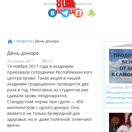
Личный кабинет абитуриента
•
Новости
• День донора
День донора
20 ноября 2017
657
14 ноября 2017 года в академию
приезжали сотрудники Республиканского
центра крови. Такая акция в нашей
академии традиционно проводится два
17 ноября 201
раза в год. Некоторые из студентов уже
Обсуждение кн
сдавали кровь неоднократно.
«Производстве
Стандартная норма при сдаче — 450
зависимости к
миллилитров с одного донора. Она
является не только безвредной для
здоровья, но и даже полезной, отмечают
врачи.