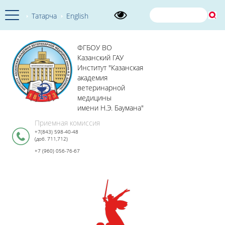
Татарча
English
ФГБОУ ВО
Казанский ГАУ
Институт "Казанская
академия
ветеринарной
медицины
имени Н.Э. Баумана"
Приемная комиссия
+7(843) 598-40-48
(доб. 711,712)
+7 (960) 056-76-67