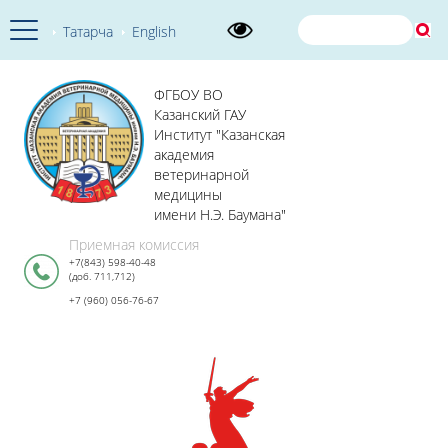
Татарча
English
ФГБОУ ВО
Казанский ГАУ
Институт "Казанская
академия
ветеринарной
медицины
имени Н.Э. Баумана"
Приемная комиссия
+7(843) 598-40-48
(доб. 711,712)
+7 (960) 056-76-67