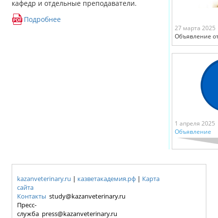
кафедр и отдельные преподаватели.
Подробнее
27 марта 2025
Объявление от
1 апреля 2025
Объявление
kazanveterinary.ru
|
казветакадемия.рф
|
Карта
сайта
Контакты
study@kazanveterinary.ru
Пресс-
служба press@kazanveterinary.ru