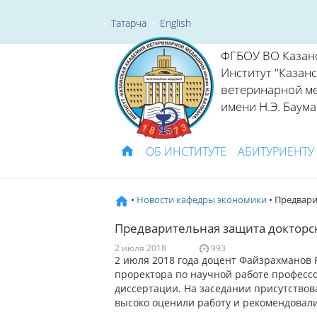
Татарча
English
ФГБОУ ВО Казан
Институт "Казан
ветеринарной м
имени Н.Э. Баума
ОБ ИНСТИТУТЕ
АБИТУРИЕНТУ
•
Новости кафедры экономики
• Предвари
Предварительная защита докторс
2 июля 2018
993
2 июля 2018 года доцент Файзрахманов 
проректора по научной работе професс
диссертации. На заседании присутствов
высоко оценили работу и рекомендовали