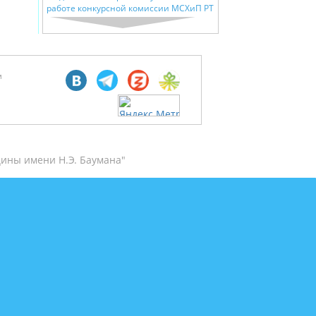
работе конкурсной комиссии МСХиП РТ
м
ины имени Н.Э. Баумана"