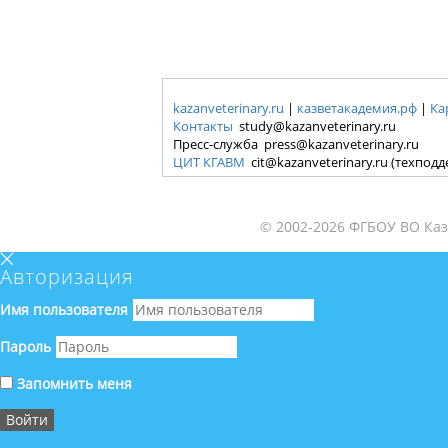
kazanveterinary.ru
|
казветакадемия.рф
|
Ка
Контакты
study@kazanveterinary.ru
Пресс-служба press@kazanveterinary.ru
ЦИТ КГАВМ
cit@kazanveterinary.ru (техпод
© 2002-2026 ФГБОУ ВО Каз
Авторизация
Имя пользователя
Пароль
Запомнить меня