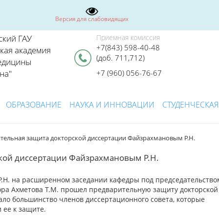
Версия для слабовидящих
ский ГАУ
Приемная комиссия
+7(843) 598-40-48
ская академия
(доб. 711,712)
едицины
на"
+7 (960) 056-76-67
ОБРАЗОВАНИЕ
НАУКА И ИННОВАЦИИ
СТУДЕНЧЕСКАЯ
тельная защита докторской диссертации Файзрахмановым Р.Н.
кой диссертации Файзрахмановым Р.Н.
Р.Н. на расширенном заседании кафедры под председательство
ора Ахметова Т.М. прошел предварительную защиту докторской
ало большинство членов диссертационного совета, которые
 ее к защите.