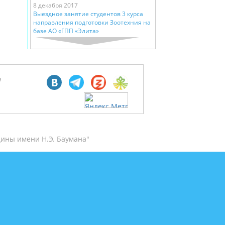
8 декабря 2017
Выездное занятие студентов 3 курса
направления подготовки Зоотехния на
базе АО «ГПП «Элита»
м
ины имени Н.Э. Баумана"