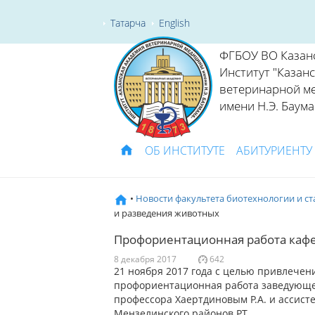
Татарча
English
ФГБОУ ВО Казан
Институт "Казан
ветеринарной м
имени Н.Э. Баума
ОБ ИНСТИТУТЕ
АБИТУРИЕНТУ
•
Новости факультета биотехнологии и с
и разведения животных
Профориентационная работа кафе
8 декабря 2017
642
21 ноября 2017 года с целью привлечен
профориентационная работа заведующег
профессора Хаертдиновым Р.А. и ассист
Мензелинского районов РТ.