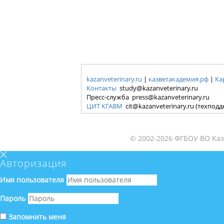
kazanveterinary.ru
|
казветакадемия.рф
|
Ка
Контакты
study@kazanveterinary.ru
Пресс-служба press@kazanveterinary.ru
ЦИТ КГАВМ
cit@kazanveterinary.ru (техпод
© 2002-2026 ФГБОУ ВО Каз
Авторизация
Имя пользователя
Пароль
Запомнить меня