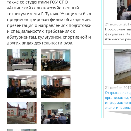
также со студентами ГОУ СПО
«Атнинский сельскохозяйственный
техникум имени Г. Тукая». Учащимся был
продемонстрирован фильм об академии,
21 ноября 201
презентация о направлениях подготовки
Профориентац
и специальностях, требованиях к
факультета Фа
абитуриентам, культурной, спортивной и
Атнинском рай
других видах деятельности вуза.
21 ноября 201
Открытая лекц
организации,
информационн
экологическом