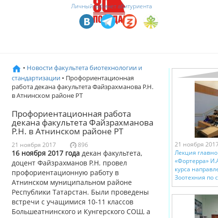
Личный кабинет абитуриента
•
Новости факультета биотехнологии и
стандартизации
• Профориентационная
работа декана факультета Файзрахманова Р.Н.
в Атнинском районе РТ
Профориентационная работа
декана факультета Файзрахманова
Р.Н. в Атнинском районе РТ
21 ноября 201
21 ноября 2017
896
16 ноября 2017 года
декан факультета,
Лекция главно
«Фортерра» И.
доцент Файзрахманов Р.Н. провел
курса направл
профориентационную работу в
Зоотехния по 
Атнинском муниципальном районе
Республики Татарстан. Были проведены
встречи с учащимися 10-11 классов
Большеатнинского и Кунгерского СОШ, а