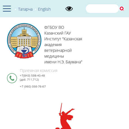
Татарча
English
ФГБОУ ВО
Казанский ГАУ
Институт "Казанская
академия
ветеринарной
медицины
имени Н.Э. Баумана"
Приемная комиссия
+7(843) 598-40-48
(доб. 711,712)
+7 (960) 056-76-67